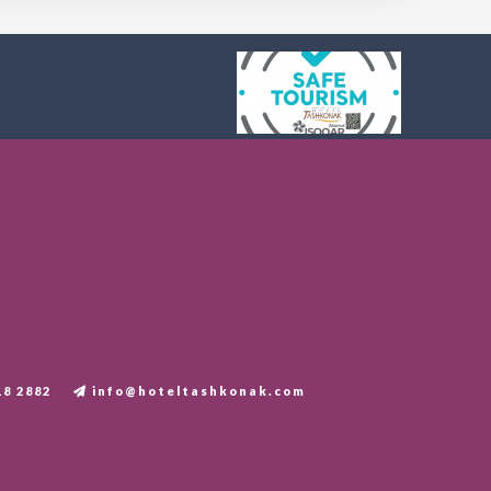
18 2882
info@hoteltashkonak.com