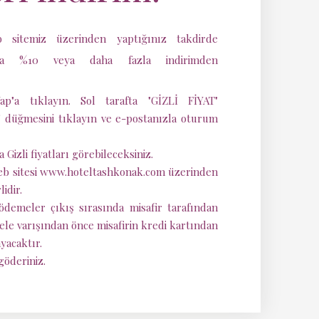
sitemiz üzerinden yaptığınız takdirde
stra %10 veya daha fazla indirimden
p"a tıklayın. Sol tarafta "GİZLİ FİYAT"
ç" düğmesini tıklayın ve e-postanızla oturum
 Gizli fiyatları görebileceksiniz.
 web sitesi www.hoteltashkonak.com üzerinden
idir.
ödemeler çıkış sırasında misafir tarafından
tele varışından önce misafirin kredi kartından
yacaktır.
göderiniz.