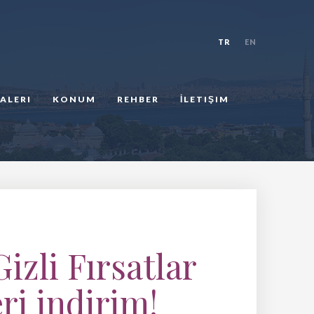
TR
EN
ALERI
KONUM
REHBER
İLETIŞIM
izli Fırsatlar
ri indirim!