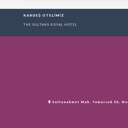
KARDEŞ OTELİMİZ
THE SULTANS ROYAL HOTEL
Sultanahmet Mah. Tomurcuk Sk. No:5